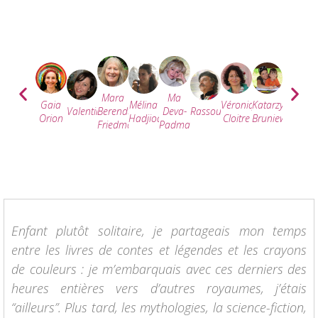
Mara
Ma
Mélina
Véronique
Katarzyna
Christin
Gaia
Valentine
Berendt-
Deva-
Rassouli
Hadjioannou
Cloitre
Bruniewska
Sivette
Orion
Friedman
Padma
Enfant plutôt solitaire, je partageais mon temps
entre les livres de contes et légendes et les crayons
de couleurs : je m’embarquais avec ces derniers des
heures entières vers d’autres royaumes, j’étais
“ailleurs”. Plus tard, les mythologies, la science-fiction,