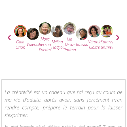
Mara
Ma
Mélina
Véronique
Katarzyna
Christin
Gaia
Valentine
Berendt-
Deva-
Rassouli
Hadjioannou
Cloitre
Bruniewska
Sivette
Orion
Friedman
Padma
La créativité est un cadeau que j’ai reçu au cours de
ma vie d’adulte, après avoir, sans forcément m’en
rendre compte, préparé le terrain pour la laisser
s’exprimer.
Je n’ai jamais rêvé d’être artiste. J’ai grandi 7 ans en