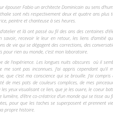
 pour épouser Fabio un architecte Dominicain au sens d’hu
thalie sont nés respectivement deux et quatre ans plus t
trice, peintre et chanteuse à ses heures.
’atelier et là ont passé au fil des ans des centaines d’él
avoir, recevoir le leur en retour, les liens d’amitié qu
ons de vie qui se dégagent des corrections, des conversati
s pour rien au monde, c’est mon laboratoire.
e de l’expérience. Les longues nuits obscures où il semb
ne me sont pas inconnues. J’ai appris cependant qu’il m
, que c’est ma conscience qui se brouille. J’ai compris q
ôté de mes pots de couleurs complices, de mes pinceau
es yeux visualisant ce lien, que je les ouvre, le coeur bat
e lumière, d’être co-créatrice d’un monde qui se tisse au fi
ntes, pour que les taches se superposent et prennent vie
ma propre histoire.