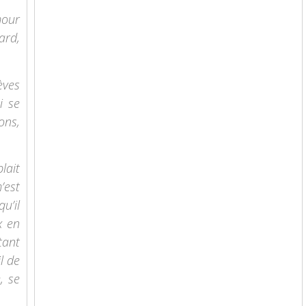
mour
ard,
èves
i se
ons,
lait
’est
u’il
x en
tant
l de
, se