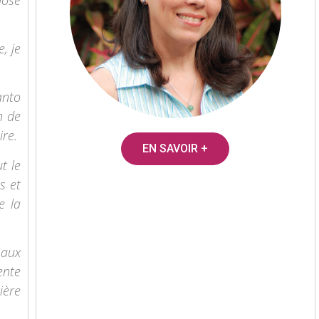
e, je
anto
n de
ire.
EN SAVOIR +
t le
s et
e la
 aux
ente
ière