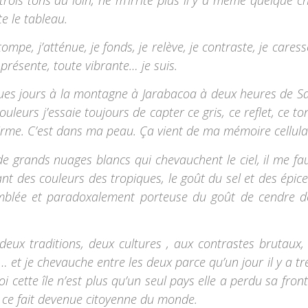
e le tableau.
tompe, j’atténue, je fonds, je relève, je contraste, je caress
e présente, toute vibrante… je suis.
ques jours à la montagne à Jarabacoa à deux heures de S
urs j’essaie toujours de capter ce gris, ce reflet, ce to
firme. C’est dans ma peau. Ça vient de ma mémoire cellula
de grands nuages blancs qui chevauchent le ciel, il me fau
ibrant des couleurs des tropiques, le goût du sel et des épice
mblée et paradoxalement porteuse du goût de cendre d
 deux traditions, deux cultures , aux contrastes brutaux,
 et je chevauche entre les deux parce qu’un jour il y a tr
i cette île n’est plus qu’un seul pays elle a perdu sa front
de ce fait devenue citoyenne du monde.