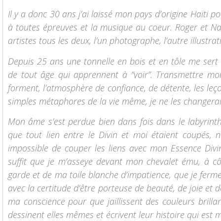
Il y a donc 30 ans j’ai laissé mon pays d’origine Haïti
à toutes épreuves et la musique au coeur. Roger et Na
artistes tous les deux, l’un photographe, l’autre illustra
Depuis 25 ans une tonnelle en bois et en tôle me sert d
de tout âge qui apprennent à “voir”. Transmettre mon s
forment, l’atmosphère de confiance, de détente, les leç
simples métaphores de la vie même, je ne les changerai
Mon âme s’est perdue bien dans fois dans le labyrinth
que tout lien entre le Divin et moi étaient coupés, 
impossible de couper les liens avec mon Essence Divine
suffit que je m’asseye devant mon chevalet ému, à c
garde et de ma toile blanche d’impatience, que je ferme l
avec la certitude d’être porteuse de beauté, de joie et d
ma conscience pour que jaillissent des couleurs brilla
dessinent elles mêmes et écrivent leur histoire qui est 