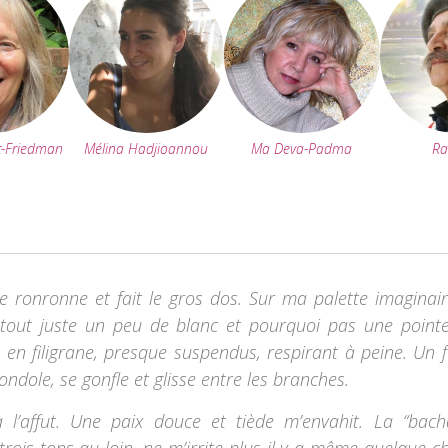
t-Friedman
Mélina Hadjioannou
Ma Deva-Padma
Ra
dre ronronne et fait le gros dos. Sur ma palette imaginair
 tout juste un peu de blanc et pourquoi pas une point
t, en filigrane, presque suspendus, respirant à peine. Un 
ondole, se gonfle et glisse entre les branches.
l’affut. Une paix douce et tiède m’envahit. La “bach
rois tons au loin, ne m’irrite plus il y a même quelque c