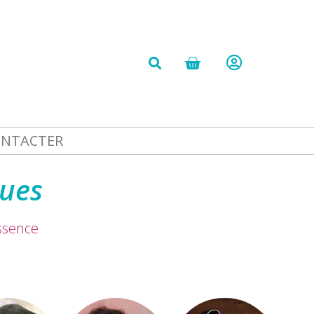
ONTACTER
vues
essence