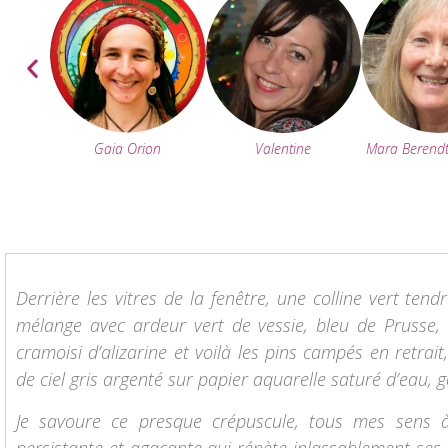
Valentine
Mara Berend
Gaia Orion
Derrière les vitres de la fenêtre, une colline vert ten
mélange avec ardeur vert de vessie, bleu de Prusse,
cramoisi d’alizarine et voilà les pins campés en retrai
de ciel gris argenté sur papier aquarelle saturé d’eau, g
Je savoure ce presque crépuscule, tous mes sens à 
persistante et agaçante qui répète inlassablement ses t