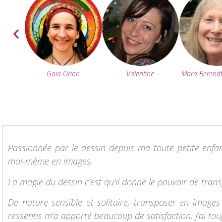
Valentine
Mara Berend
Gaia Orion
Passionnée par le dessin depuis ma toute petite enfan
moi-même en images.
La magie du dessin c’est qu’il donne le pouvoir de trans
De nature sensible et solitaire, transposer en images
ressentis m’a apporté beaucoup de satisfaction. J’ai tou