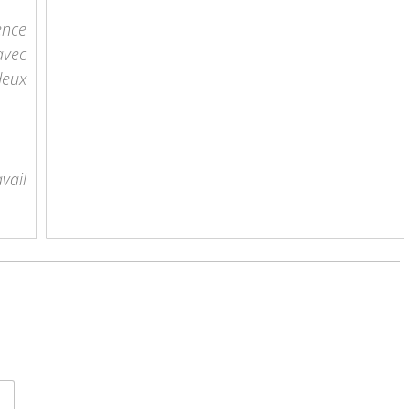
ence
avec
deux
vail