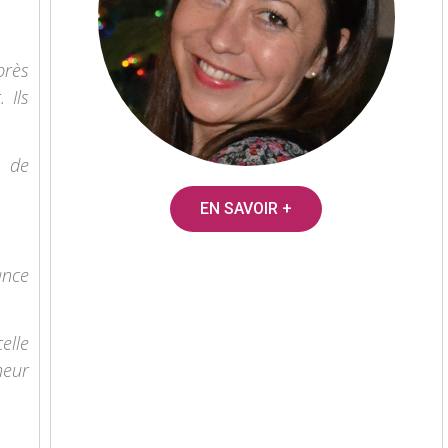
près
 Ils
n de
EN SAVOIR +
ance
elle
neur