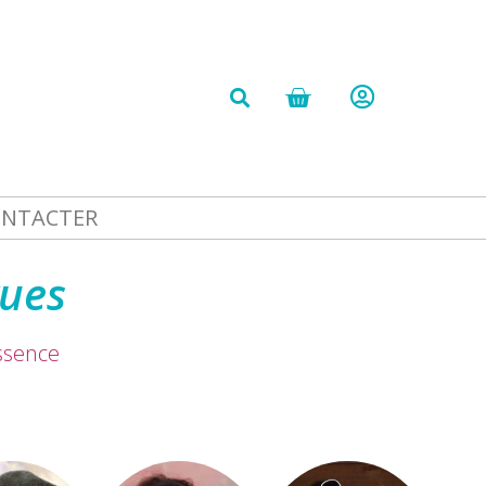
ONTACTER
vues
essence